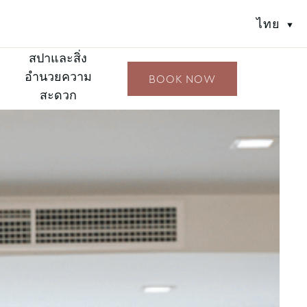
ไทย
สปาและสิ่ง
อำนวยความ
BOOK NOW
สะดวก