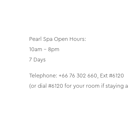
Pearl Spa Open Hours:
10am – 8pm
7 Days
Telephone: +66 76 302 660, Ext #6120
(or dial #6120 for your room if staying 
Email:
ha224-th@accor.com