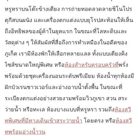
หรูหราบนโต๊ะข้างเตียง การถ่ายทอดลวดลายชิโนโปร
ตุกีสบนผนัง และเครื่องตกแต่งแบบยุโรปสะท้อนให้เห็น
ถึงอิทธิพลของผู้ค้าในยุคแรก ในขณะที่โลหะดิบและ
วัสดุต่าง ๆ ให้สัมผัสที่สื่อถึงการทำเหมืองในอดีตของ
ภูเก็ต เรามีห้องพักให้เลือกหลายแลล ทั้งแบบเตียงคิง
ไซส์ขนาดใหญ่พิเศษ หรือ
ห้องสำหรับครอบครัวที่
พรั่ง
พร้อมด้วยชุดเครื่องนอนระดับพรีเมียม ห้องน้ำทุกห้องมี
ฝักบัวเรนชาวเวอร์และอ่างอาบน้ำตั้งพื้น ในขณะที่
ระเบียงตกแต่งอย่างสวยงามพร้อมวิวภูเขา สวน สระ
ว่ายน้ำ หรือทะเล ห้องบางแบบที่หรูหรา รวมถึง
ห้องสวี
ทพิเศษที่มีทางเดินเข้าสระว่ายน้ำ
โดยตรง หรือ
ห้องสวี
ทพร้อมอ่างน้ำวน