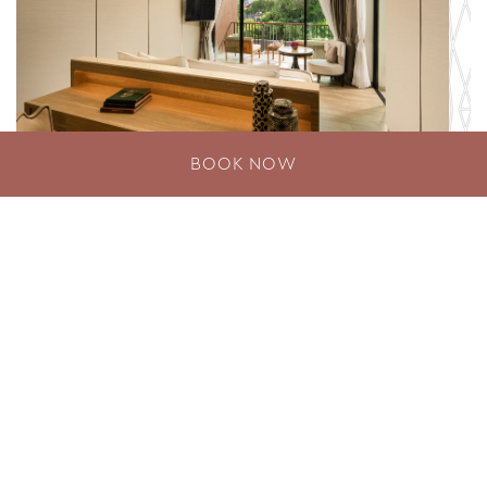
BOOK NOW
ห้องดีลักซ์ เมาน์เท่น วิว เวิร์ล
พูล บาธ สวีท
ด้วยพื้นที่กว้างขวางกว่า 65 ตารางเมตร ห้องดีลักซ์
เมาน์เท่น วิว เวิร์ลพูล บาธ สวีทที่ อวิสต้า แกรนด์
ภูเก็ต กะรน มอบสิ่งอำนวยความสะดวกที่ทันสมัย
และดีที่สุดเป็นความสะดวกสบายเหนือกาลเวลา