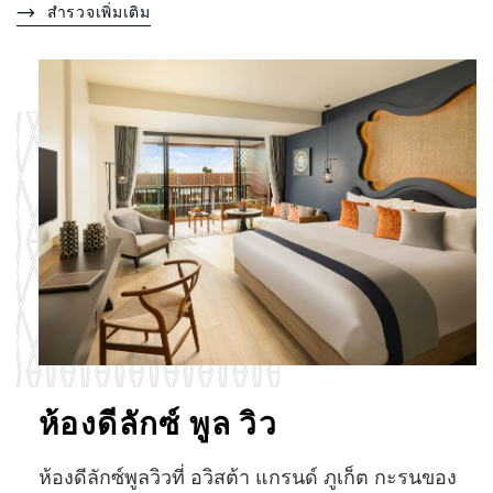
สำรวจเพิ่มเติม
ห้องดีลักซ์ พูล วิว
ห้องดีลักซ์พูลวิวที่ อวิสต้า แกรนด์ ภูเก็ต กะรนของ