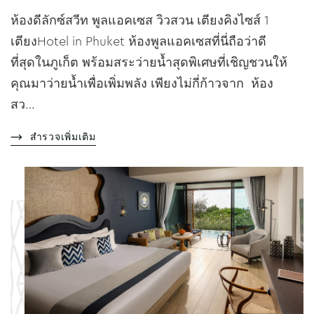
ห้องดีลักซ์สวีท พูลแอคเซส วิวสวน เตียงคิงไซส์ 1
เตียงHotel in Phuket ห้องพูลแอคเซสที่นี่ถือว่าดี
ที่สุดในภูเก็ต พร้อมสระว่ายน้ำสุดพิเศษที่เชิญชวนให้
คุณมาว่ายน้ำเพื่อเพิ่มพลัง เพียงไม่กี่ก้าวจาก ห้อง
สว…
สำรวจเพิ่มเติม