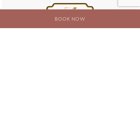
BOOK NOW
TEARAPY 休息室
或许您的普吉之旅是为了追寻原始风情、体验海岛
探险，但在享受冒险乐趣之余，不妨前往精致茶
室，优雅品茗，悠度闲适时光。欢迎来到
TEARAPY 休息室
，这里既能悠然品茗，也能乐享
阅读。在这里，您可以深入了解普吉岛茶文化，探
索其中不可或缺的茶饮组合，了解饮茶仪式和习
俗。手捧一杯热气腾腾的醇香咖啡，搭配美味糕