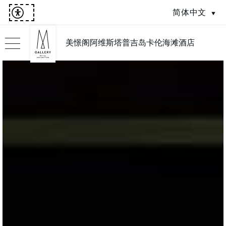
简体中文
美憬阁阿维斯塔普吉岛卡伦海滩酒店