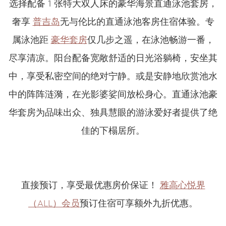
选择配备 1 张特大双人床的豪华海景直通泳池套房，
奢享
普吉岛
无与伦比的直通泳池客房住宿体验。专
属泳池距
豪华套房
仅几步之遥，在泳池畅游一番，
尽享清凉。阳台配备宽敞舒适的日光浴躺椅，安坐其
中，享受私密空间的绝对宁静。或是安静地欣赏池水
中的阵阵涟漪，在光影婆娑间放松身心。直通泳池豪
华套房为品味出众、独具慧眼的游泳爱好者提供了绝
佳的下榻居所。
直接预订，享受最优惠房价保证！
雅高心悦界
（ALL）会员
预订住宿可享额外九折优惠。