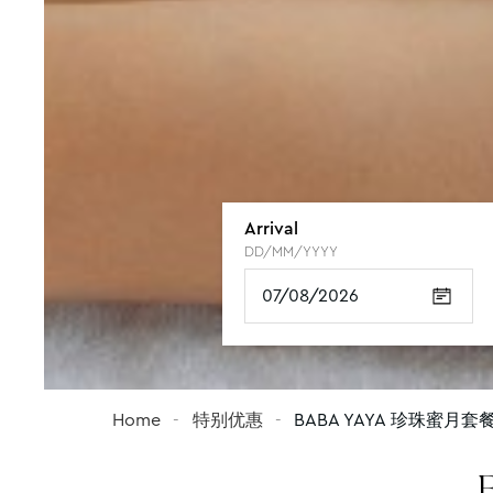
Arrival
Loyalty or subscription numbe
DD/MM/YYYY
16-digit number on your card
ROOM 1
ROOM 2
ROOM 3
Children's age
Children's age
Children's age
Home
特别优惠
BABA YAYA 珍珠蜜月套