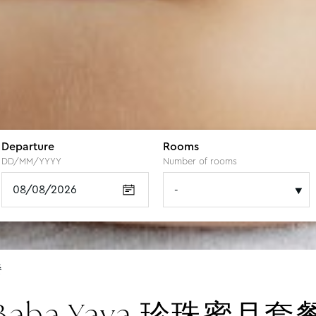
r
Departure
Adult(s)
Adult(s)
Adult(s)
Rooms
Child(ren)
Child(ren)
Child(ren)
DD/MM/YYYY
Number of adults
Number of adults
Number of adults
Number of rooms
Number of child
Number of child
Number of child
餐