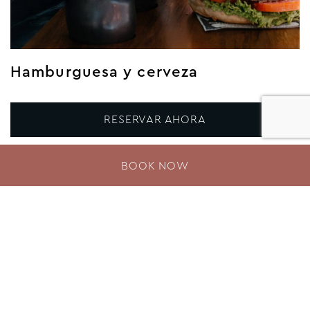
Código postal
Introduzca el código postal
Hamburguesa y cerveza
País de residencia
Seleccione el país donde vive
RESERVAR AHORA
BOOK NOW
MÁS INFORMACIÓN
Mensaje
(Opcional)
Mensaje para nuestro personal
VER TODAS LAS OFERTAS