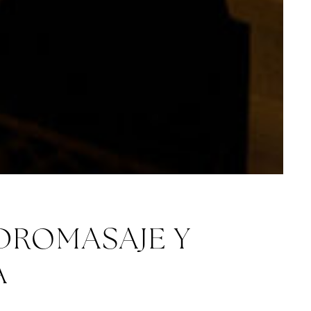
IDROMASAJE Y
A