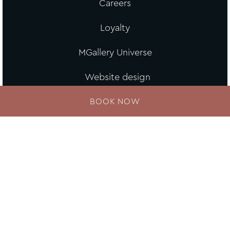
Careers
Loyalty
MGallery Universe
Website design
BOOK NOW
Loyalty Program
Unexpected experiences, generous benefits