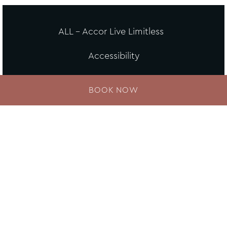
ALL - Accor Live Limitless
Accessibility
Careers
BOOK NOW
Loyalty
MGallery Universe
Website design