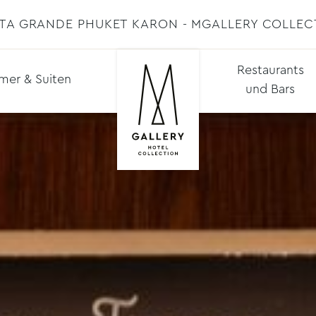
STA GRANDE PHUKET KARON - MGALLERY COLLEC
Restaurants
mer & Suiten
und Bars