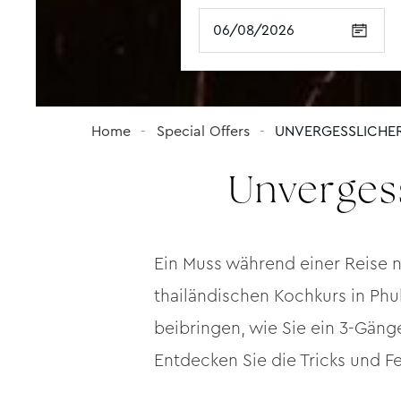
ROOM 1
ROOM 2
ROOM 3
Children's age
Children's age
Children's age
Home
Special Offers
UNVERGESSLICHER
Unvergess
Ein Muss während einer Reise
thailändischen Kochkurs in Phuk
beibringen, wie Sie ein 3-Gän
Entdecken Sie die Tricks und F