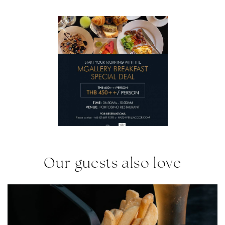
Das Angebot kann nicht mit anderen Aktionen
oder laufenden Angeboten kombiniert werden.
Alle Preise sind in thailändischen Baht angegeben
und unterliegen einer Servicegebühr von 10% und
einer staatlichen Steuer von 7%.
Our guests also love