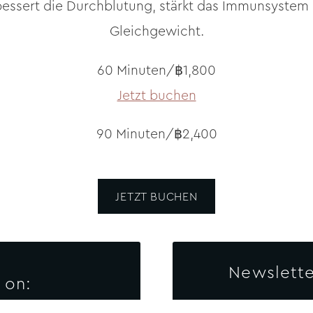
ssert die Durchblutung, stärkt das Immunsystem 
Gleichgewicht.
60 Minuten/฿1,800
Jetzt buchen
90 Minuten/฿2,400
JETZT BUCHEN
Newslette
 on:
Enter your e-ma