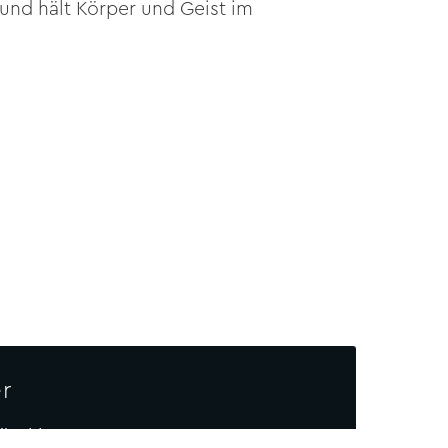
und hält Körper und Geist im
r
il address