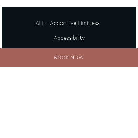
ALL - Accor Live Limitless
Accessibility
Careers
BOOK NOW
Loyalty
MGallery Universe
Website design